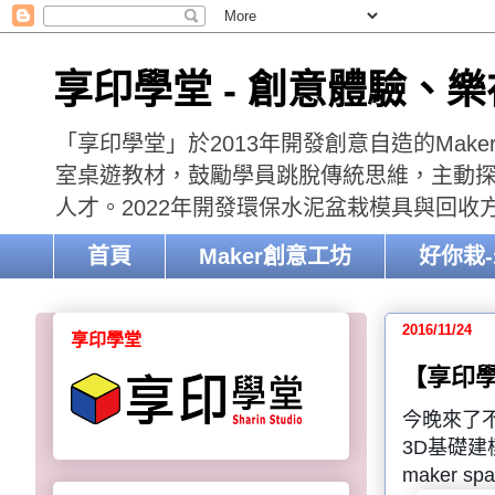
享印學堂 - 創意體驗、
「享印學堂」於2013年開發創意自造的Mak
室桌遊教材，鼓勵學員跳脫傳統思維，主動探索
人才。2022年開發環保水泥盆栽模具與回
首頁
Maker創意工坊
好你栽
2016/11/24
享印學堂
【享印學堂
今晚來了
3D基礎
maker sp