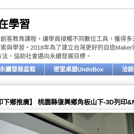
樂在學習
er創客教育課程，讓學員接觸不同數位工具，獲得多元的
與學習。2018年為了建立台灣更好的自造Make
收方法，協助社會邁向永續發展目標。
-永續發展盆栽
密室桌遊UndoBox
洽談
印下鄉推廣】 桃園縣復興鄉角板山下-3D列印&M