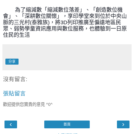
為了縮減數「縮減數位落差」、「創造數位機
會」、「深耕數位關懷」，享印學堂來到位於中央山
脈的三光村(泰雅族)，將3D列印推廣至偏遠地區民
眾、弱勢學童資訊應用與數位服務，也體驗到一日原
住民的生活
分享
沒有留言:
張貼留言
歡迎提供您寶貴的意見 ^0^
‹
›
首頁