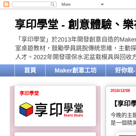
享印學堂 - 創意體驗、
「享印學堂」於2013年開發創意自造的Mak
室桌遊教材，鼓勵學員跳脫傳統思維，主動探索
人才。2022年開發環保水泥盆栽模具與回
首頁
Maker創意工坊
好你栽
2016/12/08
享印學堂
【享印學
今晚的主
是一個精